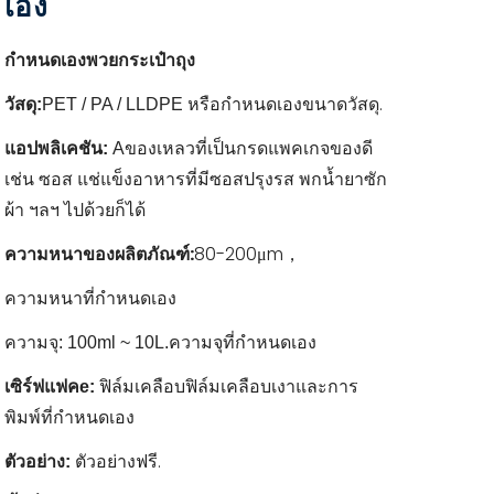
เอง
พวย
ถุง
กำหนดเอง
กระเป๋า
กำหนดเอง
วัสดุ.
วัสดุ:
PET / PA / LLDPE หรือ
ขนาด
แอปพลิเคชัน
ของเหลวที่เป็นกรด
:
A
แพคเกจของดี
เช่น ซอส แช่แข็ง
อาหารที่มีซอสปรุงรส พกน้ำยาซัก
ผ้า ฯลฯ ไปด้วยก็ได้
ความหนาของผลิตภัณฑ์:
80-200μm
，
ความหนาที่กำหนดเอง
ความจุ: 100ml ~ 10L.ความจุที่กำหนดเอง
เซิร์ฟแฟค
ฟิล์มเคลือบฟิล์มเคลือบเงาและ
e:
การ
พิมพ์ที่กำหนดเอง
ตัวอย่าง
ตัวอย่างฟรี.
: