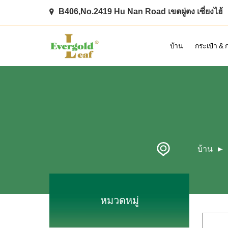
B406,No.2419 Hu Nan Road เขตผู่ตง เซี่ยงไฮ้
บ้าน
กระเป๋า & 
บ้าน
หมวดหมู่