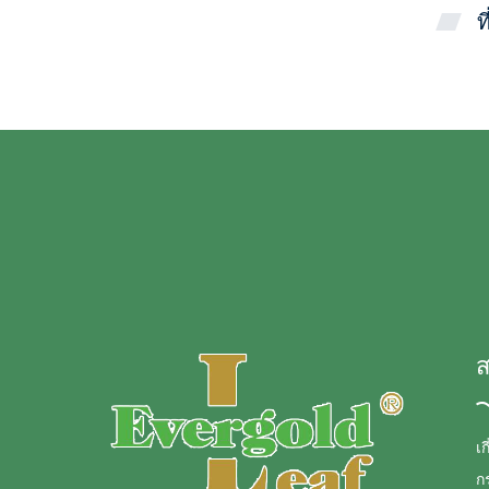
ท
ส
เก
ก