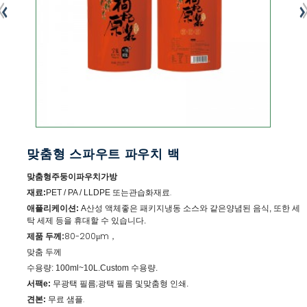
맞춤형 스파우트 파우치 백
주둥이
가방
맞춤형
파우치
관습
재료.
재료:
PET / PA / LLDPE 또는
화
애플리케이션
산성 액체
냉동 소스와 같은
:
A
좋은 패키지
양념된 음식, 또한 세
탁 세제 등을 휴대할 수 있습니다.
제품 두께:
80-200μm
，
맞춤 두께
수용량: 100ml~10L.Custom 수용량.
서팩
무광택 필름;광택 필름 및
e:
맞춤형 인쇄.
견본
무료 샘플.
: