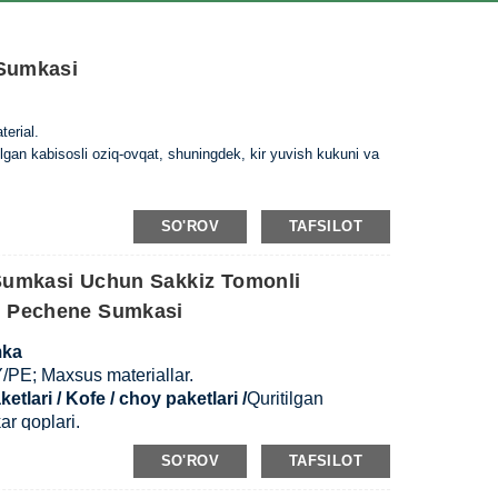
 Sumkasi
terial.
ilgan kabi
sosli oziq-ovqat, shuningdek, kir yuvish kukuni va
SO'ROV
TAFSILOT
 bosib chiqarish.
Sumkasi Uchun Sakkiz Tomonli
e Pechene Sumkasi
teriali, o'lchami, qalinligi va bosma rangi.
dastlabki to'lov + jo'natishdan oldin 70% qoldiq.
mka
10 kun.
PE; Maxsus materiallar.
rqali
tlari / Kofe / choy paketlari /
Quritilgan
ar qoplari.
inligi
SO'ROV
TAFSILOT
oslashtiring.