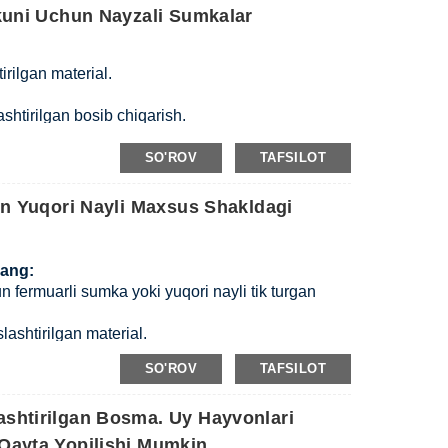
kuni Uchun Nayzali Sumkalar
i va bosma rangi asosida moslashtirilgan.
oldin 30% dastlabki to'lov + jo'natishdan oldin 70%
rilgan material.
un 10 kun.
i / dengiz orqali
shtirilgan bosib chiqarish.
hami, qalinligi va bosma rangi asosida
SO'ROV
TAFSILOT
oldin 30% dastlabki to'lov + jo'natishdan oldin 70%
un Yuqori Nayli Maxsus Shakldagi
un 10 kun.
i / dengiz orqali
lang:
n fermuarli sumka yoki yuqori nayli tik turgan
ashtirilgan material.
 sut, soya sousi, jele va boshqalar.
SO'ROV
TAFSILOT
lgan qalinligi
shtirilgan Bosma. Uy Hayvonlari
htirilgan bosib chiqarish.
Qayta Yopilishi Mumkin