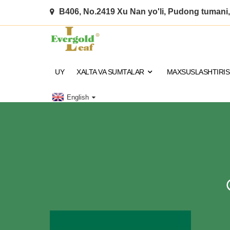
B406, No.2419 Xu Nan yo'li, Pudong tumani
UY
XALTA VA SUMTALAR
MAXSUSLASHTIRI
English