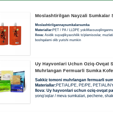
Moslashtirilgan Nayzali Sumkalar
Moslashtirilgan
nay
sumkalar
sumka
Materiallar:
PET / PA / LLDPE yoki
Maxsus
qilingan
ma
Ilova
:
A
sidik suyuqlik
yaxshilik to'plami
soslar, muzlat
boshqalarni olib yurishi mumkin
Mahsulot qalinligi:
80-200 mkm
,
Maxsus qalinlik
Imkoniyat: 100ml ~ 10L. Maxsus sig'im.
Surfac
e:
Mat plyonka;Yaltiroq kino va
moslashtirilgan
Uy Hayvonlari Uchun Oziq-Ovqat 
Namuna
:
Bepul namuna.
Muhrlangan Fermuarli Sumka Kof
MOQ:
Asosan moslashtirilgan
shakllangan
sumkaning ma
To'lov shartlari :
T / T ishlab chiqarishdan oldin 30% 
Sakkiz tomoni muhrlangan fermuarli su
Yetkazib berish muddati: muntazam buyurtma uchun 
Materiallar:
PET/AL/PE, PE/PE, PET/AL/NY/
Yetkazib berish usuli: Ekspres / havo orqali / dengiz o
Ilova
: Uy hayvonlari uchun oziq-ovqat pake
yong'oqlar / meva sumkalari, pechene, shak
Mahsulot qalinligi:
80-200μmor Maxsus qal
Surfac
e:
Mat / porloq plyonka va dizaynni m
Namuna
:
Bepul namuna.