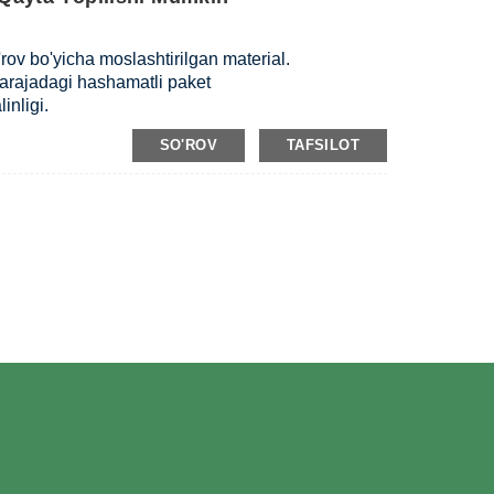
hami, qalinligi va bosma rangi asosida
 bo'yicha moslashtirilgan material.
oldin 30% dastlabki to'lov + jo'natishdan oldin 70%
darajadagi hashamatli paket
nligi.
 uchun 10 ~ 13 kun.
gan dizaynlarni chop etish.
li / dengiz orqali
SO'ROV
TAFSILOT
mi, qalinligi va bosma rangi asosida
oldin 30% dastlabki to'lov + jo'natishdan oldin 70%
uchun 10 ~ 13 kun.
i / dengiz orqali