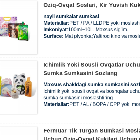
Oziq-Ovqat Soslari, Kir Yuvish Ku
MOQ:
Yukxalta materiali, o'lchami, qalinlig
To'lov shartlari :
T / T ishlab chiqarishdan 
nayli sumkalar sumkasi
qoldiq.
Materiallar:
PET / PA / LLDPE yoki moslashti
Yetkazib berish vaqti :
Oddiy buyurtma uch
Imkoniyat:
100ml~10L. Maxsus sig'im.
Yetkazib berish usuli:
Ekspress / havo orqal
Surfac
e:
Mat plyonka;Yaltiroq kino va mosla
Namuna
:
Bepul namuna.
MOQ:
Shakllangan sumkaning materiali, o'lc
moslashtirilgan.
To'lov shartlari :
T / T ishlab chiqarishdan 
Ichimlik Yoki Sousli Ovqatlar Uch
qoldiq.
Sumka Sumkasini Sozlang
Yetkazib berish vaqti :
Oddiy buyurtma uch
Yetkazib berish usuli:
Ekspress / havo orqal
Maxsus shakldagi sumka sumkasini soz
Ichimlik yoki sousli ovqat va boshqalar uchu
sumka sumkasini moslashtiring
Materiallar:
PET / AL / BOPA / CPP yoki mosl
Ilova:
Ichimliklar, meva sharbati, ichimliklar,
Mahsulot qalinligi:
80-200 mkm, moslashtiri
Imkoniyat
: 30ml~5L. Maxsus sig'im.
Fermuar Tik Turgan Sumkasi Mosla
Surfac
e:
Mat plyonka;Yaltiroq kino va moslas
Namuna
:
Bepul namuna.
Uchun Oziq-Ovqat Kukilari Uchun 