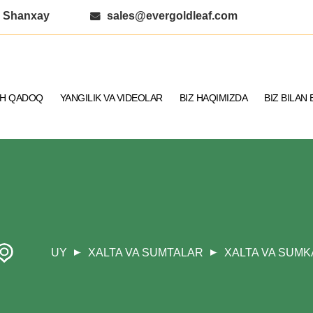
, Shanxay
sales@evergoldleaf.com
SH QADOQ
YANGILIK VA VIDEOLAR
BIZ HAQIMIZDA
BIZ BILAN
UY
XALTA VA SUMTALAR
XALTA VA SUMK