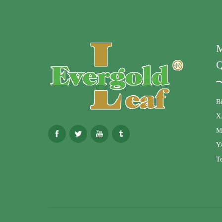
M
Q
B
X
M
Y
Te