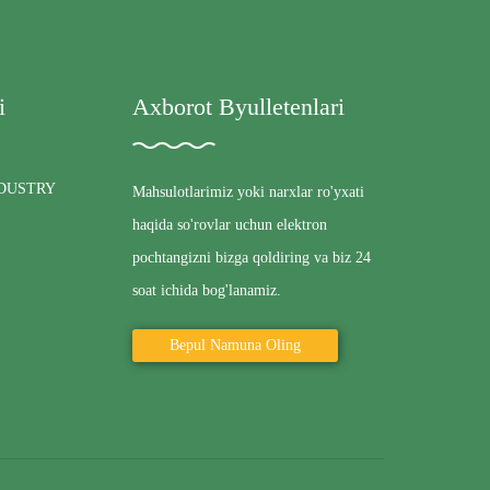
i
Axborot Byulletenlari
DUSTRY
Mahsulotlarimiz yoki narxlar ro'yxati
haqida so'rovlar uchun elektron
pochtangizni bizga qoldiring va biz 24
soat ichida bog'lanamiz.
Bepul Namuna Oling