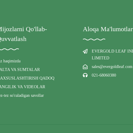
ijozlarni Qo'llab-
Aloqa Ma'lumotlar
uvvatlash
EVERGOLD LEAF IN
LIMITED
iz haqimizda
sales@evergoldleaf.com
ALTA VA SUMTALAR
021-68060380
AXSUSLASHTIRISH QADOQ
ANGILIK VA VIDEOLAR
z-tez so'raladigan savollar