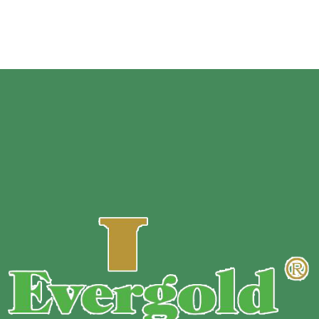
chop etish.
Namuna
:
Bepul namuna.
MOQ:
Fermuarli sumkaning materiali, o'lchami, qalinligi va
bosma rangi asosida moslashtirilgan.
To'lov shartlari :
T / T ishlab chiqarishdan oldin 30% dastlabki
to'lov + jo'natishdan oldin 70% qoldiq.
Yetkazib berish vaqti :
Muntazam buyurtma uchun 10 ~ 13
kun.
Yetkazib berish usuli:
Ekspress / havo orqali / dengiz orqali