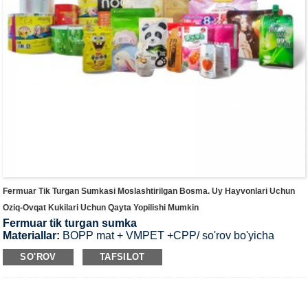
Fermuar Tik Turgan Sumkasi Moslashtirilgan Bosma. Uy Hayvonlari Uchun
Oziq-Ovqat Kukilari Uchun Qayta Yopilishi Mumkin
Fermuar tik turgan sumka
Materiallar:
BOPP mat + VMPET +CPP/ so'rov bo'yicha
moslashtirilgan material.
SO'ROV
TAFSILOT
Ilova:
kosmetik niqob/konfet uchun yuqori darajadagi
hashamatli paket
Mahsulot qalinligi:
20-200 mkm; Maxsus qalinligi.
Surfac
e:
Mat / porloq plyonka / moslashtirilgan dizaynlarni