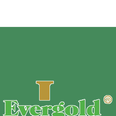
Oberfläche
e:
Matte Folie;Glanzfolie und
individueller Druck.
Probe
:
Kostenlose Probe.
Mindestbestellmenge:
Angepasst basierend auf
geformt
Material, Größe, Dicke
und Druckfarbe des Beutels.
Zahlungsbedingungen :
T/T 30 % Anzahlung vor Produktion + 70 % Restbetrag
vor Versand.
Lieferzeit: 10 Tage für reguläre Bestellung.
Versandart: Express / auf dem Luftweg / auf dem Seeweg