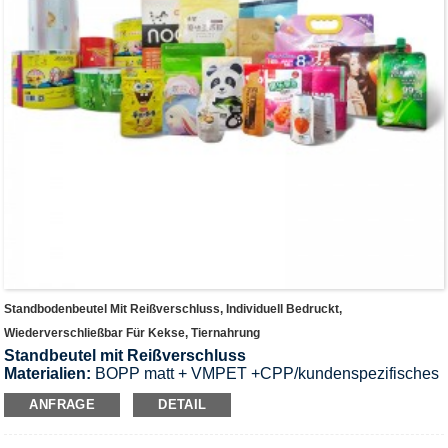
Standbodenbeutel Mit Reißverschluss, Individuell Bedruckt,
Wiederverschließbar Für Kekse, Tiernahrung
Standbeutel mit Reißverschluss
Materialien:
BOPP matt + VMPET +CPP/kundenspezifisches
Material auf Anfrage.
ANFRAGE
DETAIL
Anwendung:
High-End-Luxuspaket für kosmetische
Masken/Süßigkeiten