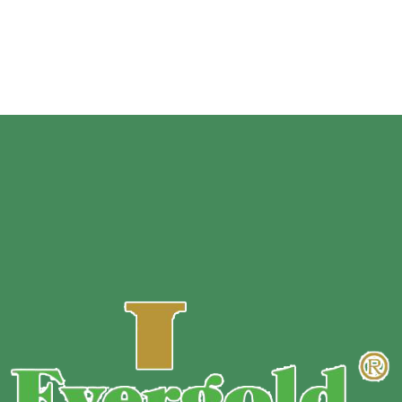
Produktdicke:
20–200 μm; kundenspezifische Dicke.
Oberfläche
e:
Matt-/Glanzfilm/drucken individuelle Designs.
Probe
:
Kostenlose Probe.
Mindestbestellmenge:
Maßgeschneidert basierend auf
Material, Größe, Dicke und Druckfarbe des
Standbodenbeutels mit Reißverschluss.
Zahlungsbedingungen :
T/T 30 % Anzahlung vor Produktion
+ 70 % Restbetrag vor Versand.
Lieferzeit :
10 bis 13 Tage für reguläre Bestellung.
Versandart :
Per Express / auf dem Luftweg / auf dem
Seeweg