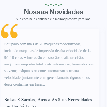
Nossas Novidades
Sua escolha e confiança é o melhor presente para nós.
Somos certificados para ISO9001, QS grau alimentício e
1-
SGS, o material de embalagem está em conformidade c
os padrões da FDA dos EUA e da UE.Permanecemos à 
 sem
disposição, para contato e solicitação de orçamento, a
qualquer momento!Resposta rápida 7 x 24H！
s
Certificado Com Grau Alimentício, Somos Seu
Fornecedor Confiável!
des