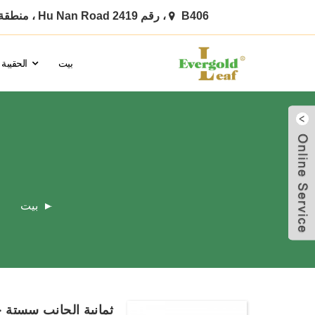
B406 ، رقم 2419 Hu Nan Road ، منطقة Pudong ، شنغهاي
بيت
الحقيبة
ارسل بريد
الكتروني
بيت
ثمانية الجانب سستة حق