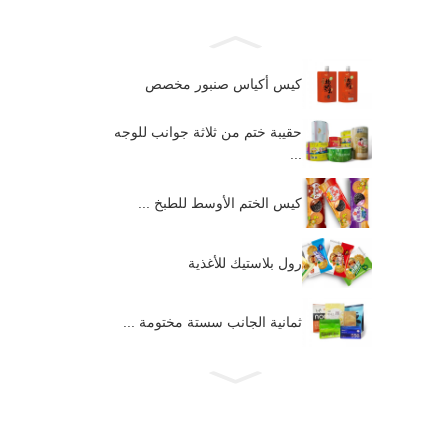
كيس أكياس صنبور مخصص
حقيبة ختم من ثلاثة جوانب للوجه
...
كيس الختم الأوسط للطبخ ...
رول بلاستيك للأغذية
ثمانية الجانب سستة مختومة ...