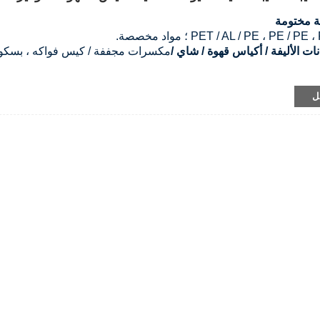
ة مختومة
PET / AL / PE ، PE  ؛ مواد مخصصة.
نات الأليفة / أكياس قهوة / شاي /
مكسرات مجففة / كيس فواكه ، بسكو
 / لامع وتصميم مخصص.
ل
ى مادة الحقيبة وحجمها وسمكها ولون الطباعة.
ن طريق الجو / عن طريق البحر