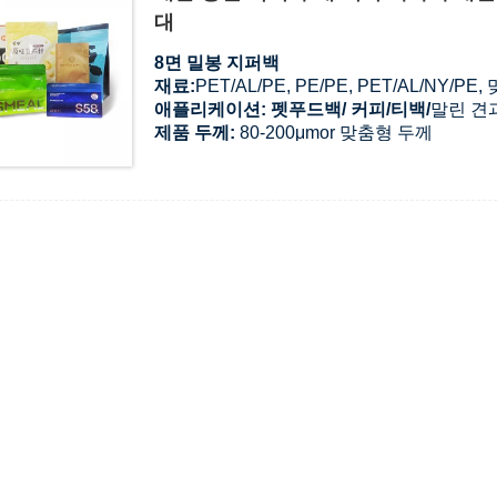
대
8면 밀봉 지퍼백
재료:
PET/AL/PE, PE/PE, PET/AL/NY/PE
애플리케이션
: 펫푸드백/ 커피/티백/
말린 견과
제품 두께:
80-200μmor 맞춤형 두께
서팩
e:
무광택 / 광택 필름 및 사용자 정의 디
견본
:
무료 샘플.
MOQ:
가방의 재질, 크기, 두께, 인쇄 색상에
지불 조건:
생산 전 T/T 30% 선금 + 선적 전 
배달 시간 :
일반 주문의 경우 10일.
배달 방법 :
표현하다 / 비행기로 / 바다로