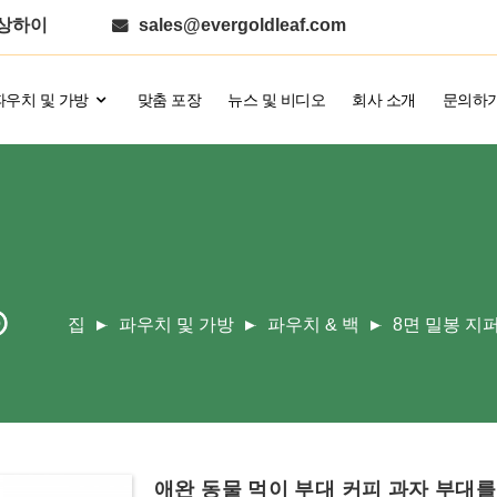
, 상하이
sales@evergoldleaf.com
파우치 및 가방
맞춤 포장
뉴스 및 비디오
회사 소개
문의하
집
파우치 및 가방
파우치 & 백
8면 밀봉 지
애완 동물 먹이 부대 커피 과자 부대를