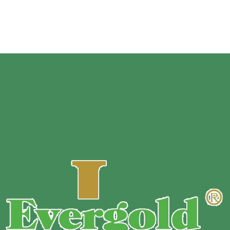
Sampel
:
Sampel gratis.
MOQ :
Disesuaikan berdasarkan bahan tas, ukuran,
ketebalan, dan warna pencetakan.
Syarat pembayaran :
T/T 30% uang muka sebelum produksi
+ saldo 70% sebelum pengiriman.
Waktu Pengiriman :
10 hari untuk pesanan reguler.
Metode Pengiriman :
Ekspres / melalui Udara / melalui Laut