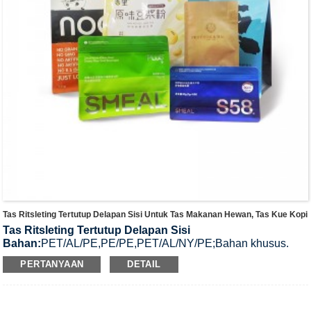
Tas Ritsleting Tertutup Delapan Sisi Untuk Tas Makanan Hewan, Tas Kue Kopi
Tas Ritsleting Tertutup Delapan Sisi
Bahan:
PET/AL/PE,PE/PE,PET/AL/NY/PE;Bahan khusus.
Aplikasi
: Kantong makanan hewan peliharaan/ Kopi /
PERTANYAAN
DETAIL
kantong teh/
Kantung kacang/buah kering, biskuit, kantong
gula.
Ketebalan Produk:
80-200μmor Ketebalan khusus
Permukaan
e:
Film Matte / Glossy dan sesuaikan desain.