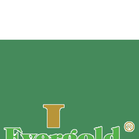
печыва, пакеты з цукрам.
Таўшчыня прадукту:
80-200μmor Карыстальніцкая
таўшчыня
Паверхня
e:
Матавая / глянцавая плёнка і наладзьце
дызайн.
Узор
:
Бясплатны ўзор.
MOQ:
Індывідуальныя ў залежнасці ад матэрыялу сумкі,
памеру, таўшчыні і колеру друку.
Умовы аплаты:
T/T 30% аванс перад вытворчасцю + 70%
баланс перад адпраўкай.
Час дастаўкі:
10 дзён на звычайны заказ.
Спосаб дастаўкі:
Экспрэс / па паветры / па моры