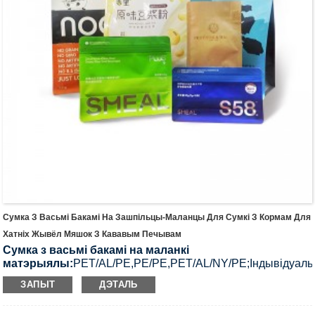
Сумка З Васьмі Бакамі На Зашпільцы-Маланцы Для Сумкі З Кормам Для
Хатніх Жывёл Мяшок З Кававым Печывам
Сумка з васьмі бакамі на маланкі
матэрыялы:
PET/AL/PE,PE/PE,PET/AL/NY/PE;Індывідуал
матэрыялы.
ЗАПЫТ
ДЭТАЛЬ
Ужыванне
: Пакуначкі з кормам для хатніх жывёл/ Кава
/пакецікі гарбаты/
Мяшок з сушанымі арэхамі / садавінай,