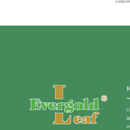
Zeitpun
K
Ü
B
I